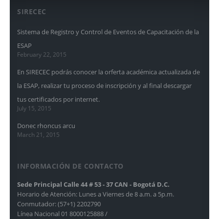
SIRECEC
Sistema de Registro y Control de Eventos de Capacitación de la
ESAP
February 22, 2015
En SIRECEC podrás conocer la orferta académica actualizada de
la ESAP, realizar tu proceso de inscripción y al final descargar
tus certificados por internet.
July 15, 2015
Donec rhoncus arcu
March 21, 2015
INFORMACIÓN DE CONTACTO
Sede Principal Calle 44 # 53 - 37 CAN - Bogotá D.C.
Horario de Atención: Lunes a Viernes de 8 a.m. a 5p.m.
Conmutador: (57+1) 2202790
Línea Nacional 01 8000125888 /