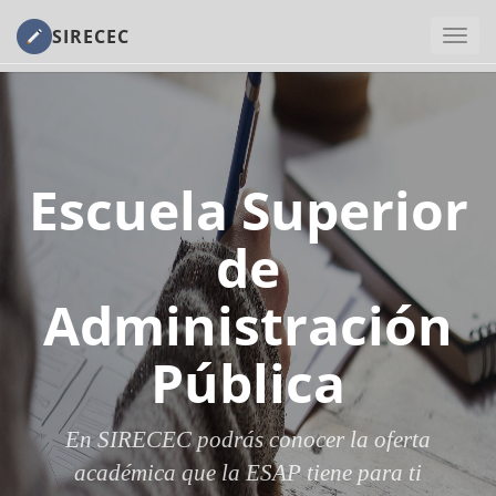
SIRECEC
Escuela Superior
de
Administración
Pública
En SIRECEC podrás conocer la oferta
académica que la ESAP tiene para ti