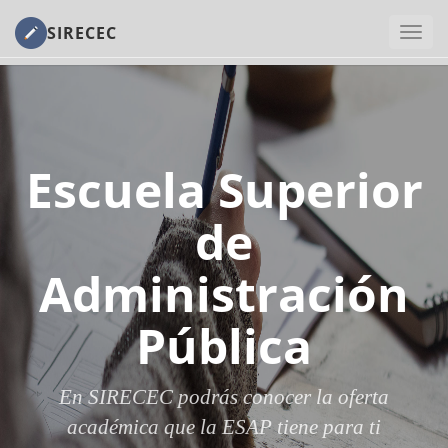
SIRECEC
Escuela Superior
de
Administración
Pública
En SIRECEC podrás conocer la oferta
académica que la ESAP tiene para ti