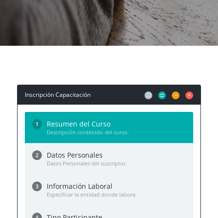
Inscripción Capacitación
Resumen del Curso
1
Descripción contenido del curso.
Datos Personales
2
Datos Personales del suscriptor.
Información Laboral
3
Especificar la entidad donde labora.
Tipo Participante
4