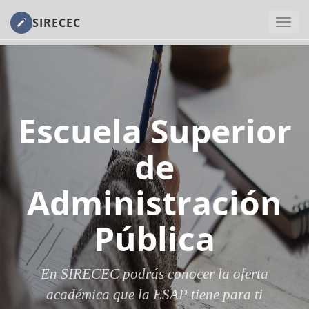
SIRECEC
Escuela Superior
de
Administración
Pública
En SIRECEC podrás conocer la oferta
académica que la ESAP tiene para ti