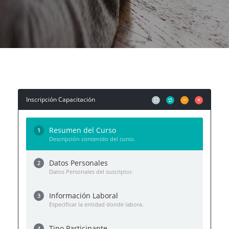
Inscripción Capacitación
Resumen del Curso
1
Descripción contenido del curso.
Datos Personales
2
Datos Personales del suscriptor.
Información Laboral
3
Especificar la entidad donde labora.
Tipo Participante
4